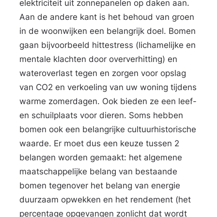
elektriciteit uit zonnepanelen op daken aan.
e
Aan de andere kant is het behoud van groen
l
in de woonwijken een belangrijk doel. Bomen
i
gaan bijvoorbeeld hittestress (lichamelijke en
n
mentale klachten door oververhitting) en
k
wateroverlast tegen en zorgen voor opslag
s
van CO2 en verkoeling van uw woning tijdens
warme zomerdagen. Ook bieden ze een leef-
en schuilplaats voor dieren. Soms hebben
bomen ook een belangrijke cultuurhistorische
waarde. Er moet dus een keuze tussen 2
belangen worden gemaakt: het algemene
maatschappelijke belang van bestaande
bomen tegenover het belang van energie
duurzaam opwekken en het rendement (het
percentage opgevangen zonlicht dat wordt