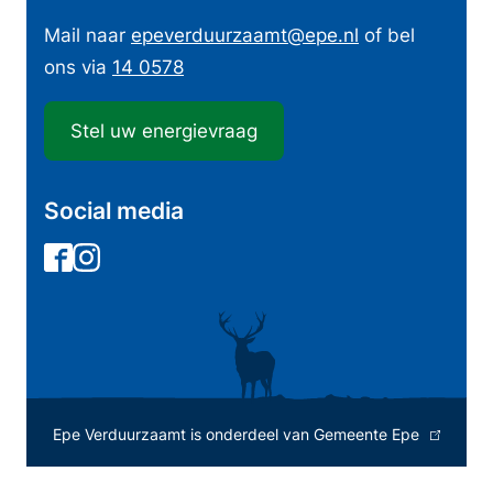
f
o
Mail naar
epeverduurzaamt
@epe.nl
of bel
ons via
14 0578
r
m
Stel uw energievraag
a
t
i
Social media
e
F
I
a
n
c
s
e
t
b
a
o
g
(
Epe Verduurzaamt is onderdeel van Gemeente Epe
o
r
l
k
a
i