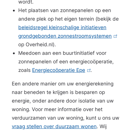
wordt.
Het plaatsen van zonnepanelen op een
andere plek op het eigen terrein (bekijk de
beleidsregel kleinschalige initiatieven
grondgebonden zonnestroomsystemen
(
op Overheid.nl).
l
Meedoen aan een buurtinitiatief voor
i
zonnepanelen of een energiecoöperatie,
n
zoals
Energiecoöperatie Epe
(
.
k
l
i
Een andere manier om uw energierekening
i
s
naar beneden te krijgen is besparen op
n
e
energie, onder andere door isolatie van uw
k
x
woning. Voor meer informatie over het
i
t
verduurzamen van uw woning, kunt u ons uw
s
e
vraag stellen over duurzaam wonen
. Wij
e
r