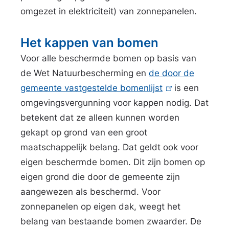
omgezet in elektriciteit) van zonnepanelen.
Het kappen van bomen
Voor alle beschermde bomen op basis van
de Wet Natuurbescherming en
de door de
gemeente vastgestelde bomenlijst
(
is een
omgevingsvergunning voor kappen nodig. Dat
l
betekent dat ze alleen kunnen worden
i
gekapt op grond van een groot
n
maatschappelijk belang. Dat geldt ook voor
k
eigen beschermde bomen. Dit zijn bomen op
i
eigen grond die door de gemeente zijn
s
aangewezen als beschermd. Voor
e
zonnepanelen op eigen dak, weegt het
x
belang van bestaande bomen zwaarder. De
t