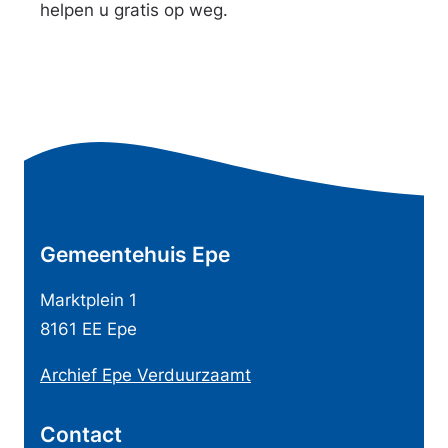
helpen u gratis op weg.
x
n
t
)
e
r
A
n
)
l
g
e
Gemeentehuis Epe
m
e
Marktplein 1
n
8161 EE Epe
e
Archief Epe Verduurzaamt
i
n
Contact