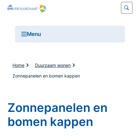
Open
Menu
Open
menu
K
Home
Duurzaam wonen
r
u
Zonnepanelen en bomen kappen
i
m
e
l
Zonnepanelen en
p
a
d
bomen kappen