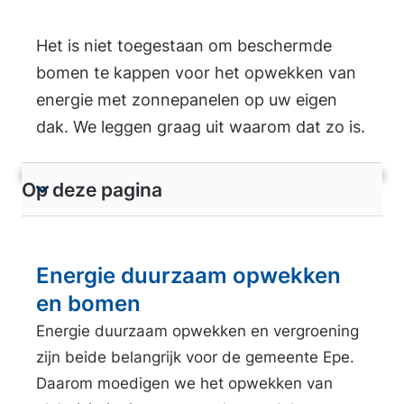
A
Het is niet toegestaan om beschermde
l
bomen te kappen voor het opwekken van
g
energie met zonnepanelen op uw eigen
e
dak. We leggen graag uit waarom dat zo is.
m
e
Op deze pagina
T
e
o
n
o
Energie duurzaam opwekken
n
s
en bomen
e
Energie duurzaam opwekken en vergroening
c
zijn beide belangrijk voor de gemeente Epe.
t
Daarom moedigen we het opwekken van
i