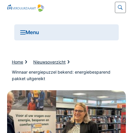
Open
Menu
Open
menu
K
Home
Nieuwsoverzicht
r
u
Winnaar energiepuzzel bekend: energiebesparend
i
pakket uitgereikt
m
e
l
p
a
d