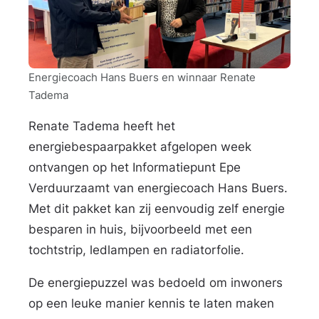
n
e
r
g
Energiecoach Hans Buers en winnaar Renate
i
Tadema
e
Renate Tadema heeft het
c
energiebespaarpakket afgelopen week
o
ontvangen op het Informatiepunt Epe
a
Verduurzaamt van energiecoach Hans Buers.
c
Met dit pakket kan zij eenvoudig zelf energie
h
besparen in huis, bijvoorbeeld met een
H
tochtstrip, ledlampen en radiatorfolie.
a
De energiepuzzel was bedoeld om inwoners
n
op een leuke manier kennis te laten maken
s