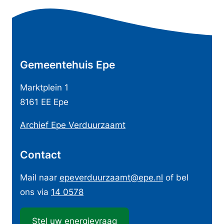
k
R
A
i
e
l
s
n
g
e
a
e
x
Gemeentehuis Epe
t
m
t
e
e
Marktplein 1
e
T
n
8161 EE Epe
r
a
e
n
Archief Epe Verduurzaamt
d
i
)
e
n
Contact
m
f
a
o
Mail naar
epeverduurzaamt
@epe.nl
of bel
ons via
14 0578
r
m
Stel uw energievraag