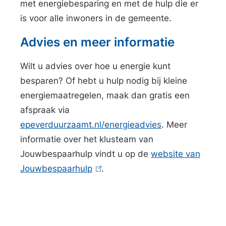
met energiebesparing en met de hulp die er
B
is voor alle inwoners in de gemeente.
u
Advies en meer informatie
e
r
Wilt u advies over hoe u energie kunt
s
besparen? Of hebt u hulp nodig bij kleine
e
energiemaatregelen, maak dan gratis een
n
afspraak via
w
epeverduurzaamt.nl/energieadvies
. Meer
i
informatie over het klusteam van
n
Jouwbespaarhulp vindt u op de
website van
n
Jouwbespaarhulp
(
.
a
l
i
a
n
r