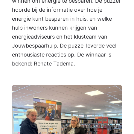
winnen om energie te besparen. De puzzel
hoorde bij de informatie over hoe je
energie kunt besparen in huis, en welke
hulp inwoners kunnen krijgen van
energieadviseurs en het klusteam van
Jouwbespaarhulp. De puzzel leverde veel
enthousiaste reacties op. De winnaar is
bekend: Renate Tadema.
F
o
t
o
e