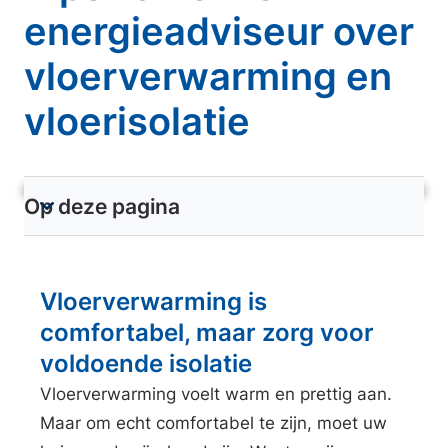
energieadviseur over
vloerverwarming en
vloerisolatie
Op deze pagina
T
o
o
Vloerverwarming is
n
s
comfortabel, maar zorg voor
e
voldoende isolatie
c
Vloerverwarming voelt warm en prettig aan.
t
Maar om echt comfortabel te zijn, moet uw
i