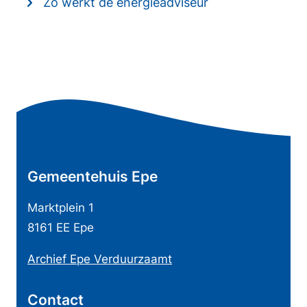
Zo werkt de energieadviseur
A
l
g
e
Gemeentehuis Epe
m
e
Marktplein 1
n
8161 EE Epe
e
Archief Epe Verduurzaamt
i
n
Contact