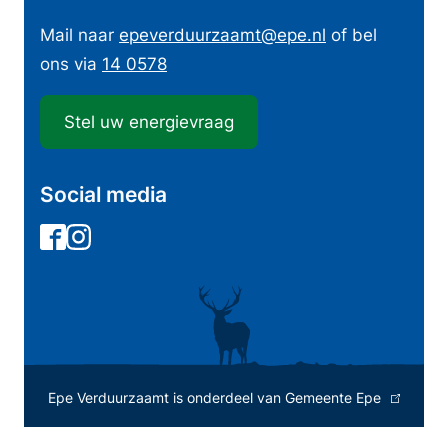
f
o
Mail naar
epeverduurzaamt
@epe.nl
of bel
ons via
14 0578
r
m
Stel uw energievraag
a
t
i
Social media
e
F
I
a
n
c
s
e
t
b
a
o
g
(
Epe Verduurzaamt is onderdeel van Gemeente Epe
o
r
l
k
a
i