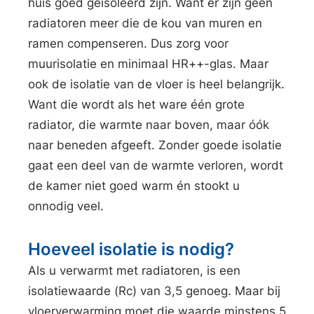
huis goed geïsoleerd zijn. Want er zijn geen
e
radiatoren meer die de kou van muren en
l
ramen compenseren. Dus zorg voor
i
muurisolatie en minimaal HR++-glas. Maar
n
ook de isolatie van de vloer is heel belangrijk.
k
s
Want die wordt als het ware één grote
radiator, die warmte naar boven, maar óók
naar beneden afgeeft. Zonder goede isolatie
gaat een deel van de warmte verloren, wordt
de kamer niet goed warm én stookt u
onnodig veel.
Hoeveel isolatie is nodig?
Als u verwarmt met radiatoren, is een
isolatiewaarde (Rc) van 3,5 genoeg. Maar bij
vloerverwarming moet die waarde minstens 5