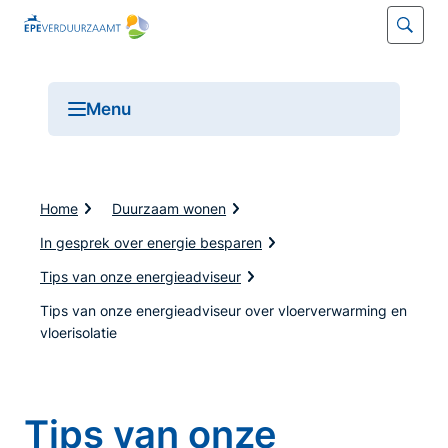
Open
Menu
Open
menu
K
Home
Duurzaam wonen
r
u
In gesprek over energie besparen
i
Tips van onze energieadviseur
m
e
Tips van onze energieadviseur over vloerverwarming en
l
p
vloerisolatie
a
d
Tips van onze