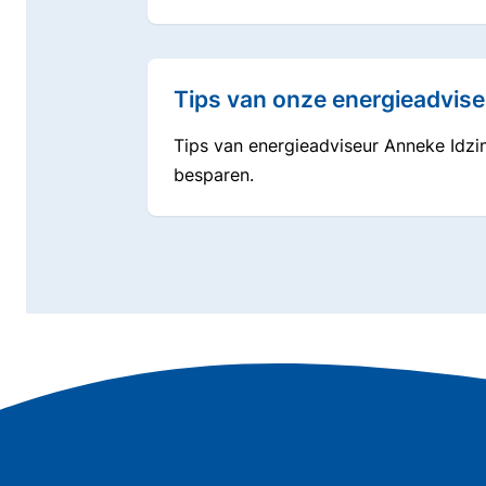
Tips van onze energieadvise
Tips van energieadviseur Anneke Idzi
besparen.
A
l
g